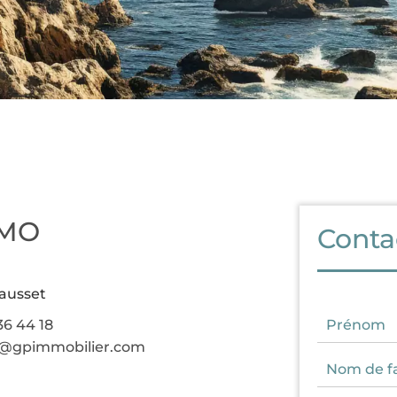
MMO
Conta
ausset
36 44 18
r@gpimmobilier.com