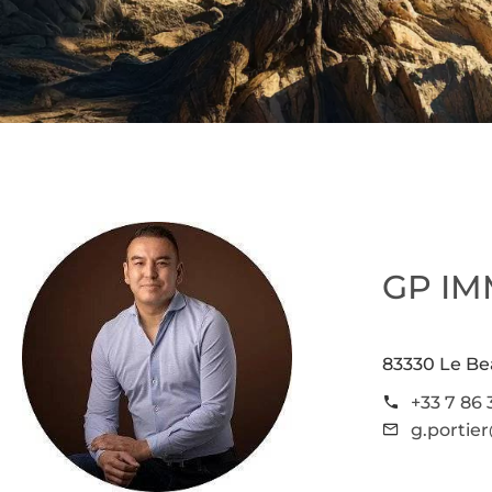
GP I
83330 Le Be
+33 7 86 
g.portie