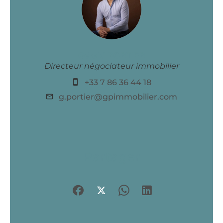
Gérald PORTIER
Directeur négociateur immobilier
+33 7 86 36 44 18
g.portier@gpimmobilier.com
Partager