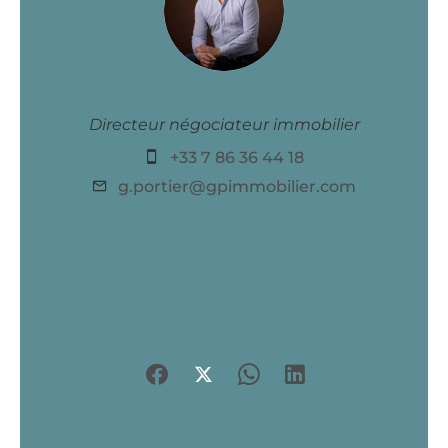
Gérald PORTIER
Directeur négociateur immobilier
+33 7 86 36 44 18
g.portier@gpimmobilier.com
Partager