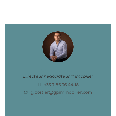
Gérald PORTIER
Directeur négociateur immobilier
+33 7 86 36 44 18
g.portier@gpimmobilier.com