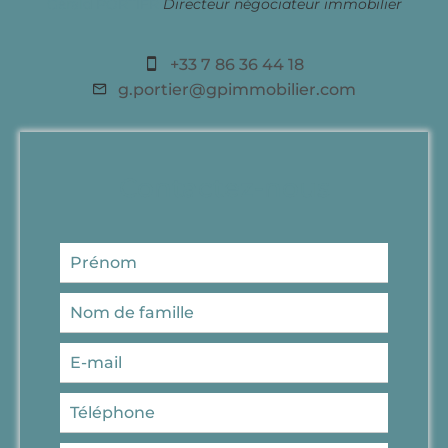
Gérald PORTIER
Directeur négociateur immobilier
+33 7 86 36 44 18
g.portier@gpimmobilier.com
Contactez-nous